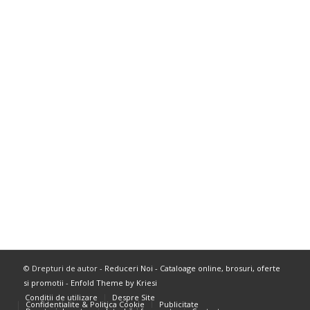
© Drepturi de autor -
Reduceri Noi - Cataloage online, brosuri, oferte
si promotii
-
Enfold Theme by Kriesi
Conditii de utilizare
Despre Site
Confidentialite & Politica Cookie
Publicitate