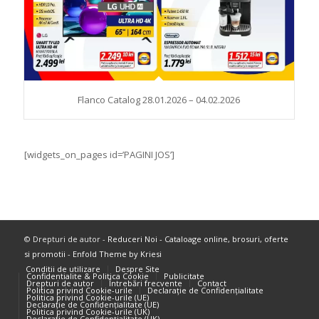
Flanco Catalog 28.01.2026 – 04.02.2026
[widgets_on_pages id=’PAGINI JOS’]
© Drepturi de autor -
Reduceri Noi - Cataloage online, brosuri, oferte
si promotii
-
Enfold Theme by Kriesi
Conditii de utilizare
Despre Site
Confidentialite & Politica Cookie
Publicitate
Drepturi de autor
Întrebări frecvente
Contact
Politica privind Cookie-urile
Declarație de Confidențialitate
Politica privind Cookie-urile (UE)
Declarație de Confidențialitate (UE)
Politica privind Cookie-urile (UK)
Declarație de Confidențialitate (UK)