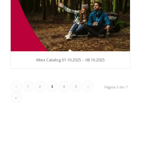
Altex Catalog 01.10.2025 – 08.10.2025
‹
1
2
3
4
5
›
Pagina 3 din 7
»