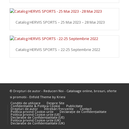
Catalog HERVIS SPORTS – 25 Mai 2023 – 28 Mai 2023
Catalog HERVIS SPORTS – 22-25 Septembrie 2022
© Drepturi de autor -
Reduceri Noi - Cataloage online, brosuri, oferte
si promotii
-
Enfold Theme by Kriesi
Conditii de utilizare
Despre Site
Confidentialite & Politica Cookie
Publicitate
Drepturi de autor
Întrebări frecvente
Contact
Politica privind Cookie-urile
Declarație de Confidențialitate
Politica privind Cookie-urile (UE)
Declarație de Confidențialitate (UE)
Politica privind Cookie-urile (UK)
Declarație de Confidențialitate (UK)