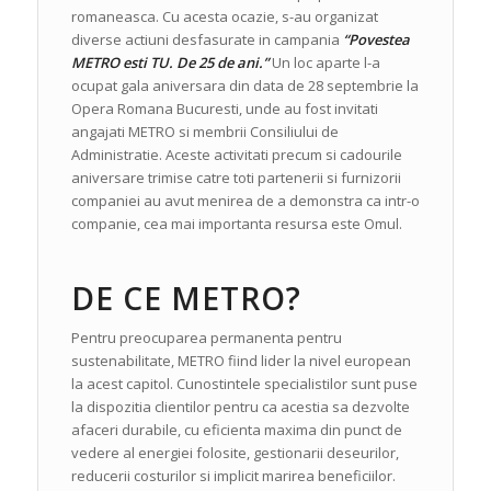
romaneasca. Cu acesta ocazie, s-au organizat
diverse actiuni desfasurate in campania
“Povestea
METRO esti TU. De 25 de ani.”
Un loc aparte l-a
ocupat gala aniversara din data de 28 septembrie la
Opera Romana Bucuresti, unde au fost invitati
angajati METRO si membrii Consiliului de
Administratie. Aceste activitati precum si cadourile
aniversare trimise catre toti partenerii si furnizorii
companiei au avut menirea de a demonstra ca intr-o
companie, cea mai importanta resursa este Omul.
DE CE METRO?
Pentru preocuparea permanenta pentru
sustenabilitate, METRO fiind lider la nivel european
la acest capitol. Cunostintele specialistilor sunt puse
la dispozitia clientilor pentru ca acestia sa dezvolte
afaceri durabile, cu eficienta maxima din punct de
vedere al energiei folosite, gestionarii deseurilor,
reducerii costurilor si implicit marirea beneficiilor.