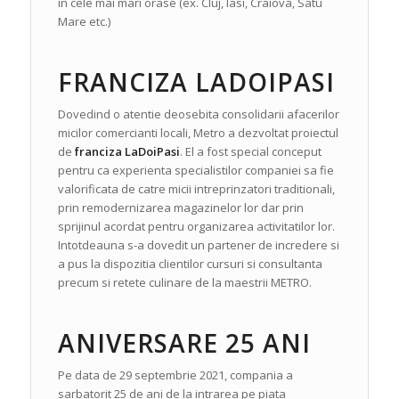
in cele mai mari orase (ex. Cluj, Iasi, Craiova, Satu
Mare etc.)
FRANCIZA LADOIPASI
Dovedind o atentie deosebita consolidarii afacerilor
micilor comercianti locali, Metro a dezvoltat proiectul
de
franciza LaDoiPasi
. El a fost special conceput
pentru ca experienta specialistilor companiei sa fie
valorificata de catre micii intreprinzatori traditionali,
prin remodernizarea magazinelor lor dar prin
sprijinul acordat pentru organizarea activitatilor lor.
Intotdeauna s-a dovedit un partener de incredere si
a pus la dispozitia clientilor cursuri si consultanta
precum si retete culinare de la maestrii METRO.
ANIVERSARE 25 ANI
Pe data de 29 septembrie 2021, compania a
sarbatorit 25 de ani de la intrarea pe piata